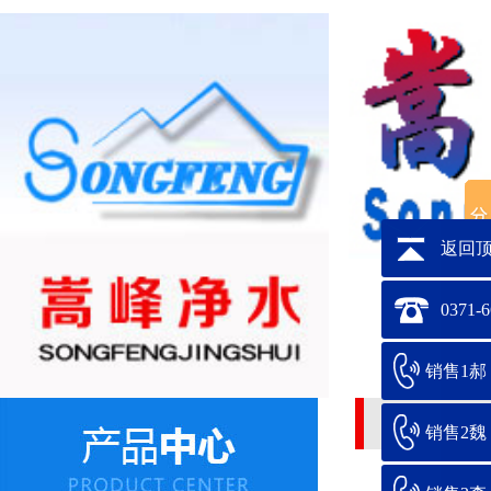
返回
0371-
销售1郝：1
电加热锅炉加
销售2魏：1