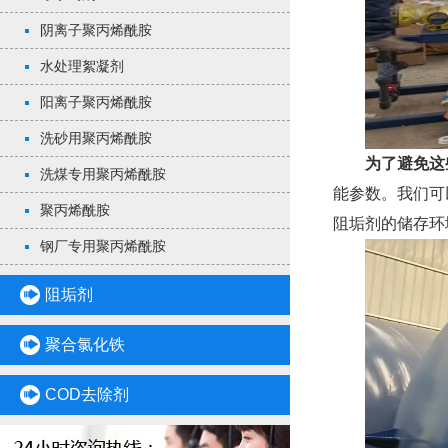
阴离子聚丙烯酰胺
水处理絮凝剂
阳离子聚丙烯酰胺
洗砂用聚丙烯酰胺
为了避免这
洗煤专用聚丙烯酰胺
能参数。我们可
聚丙烯酰胺
阻垢剂的储存环
钢厂专用聚丙烯酰胺
阻垢剂
聚合氯化铁
COD去除剂