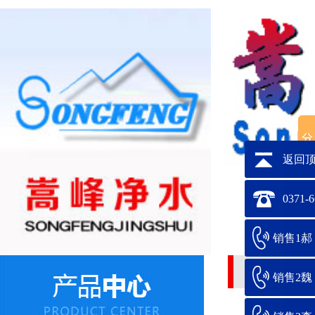
返回
0371-
销售1郝：1
阻垢剂加药装
销售2魏：1