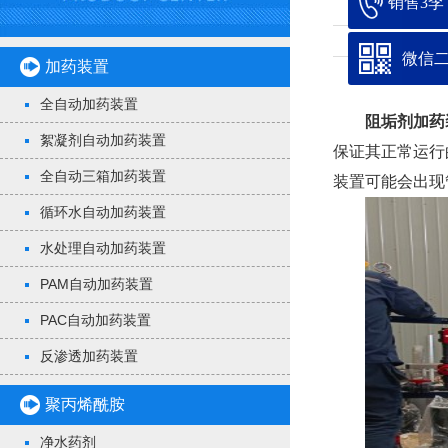
销售3李：1
微信
加药装置
全自动加药装置
阻垢剂加药
絮凝剂自动加药装置
保证其正常运行
全自动三箱加药装置
装置可能会出现
循环水自动加药装置
水处理自动加药装置
PAM自动加药装置
PAC自动加药装置
反渗透加药装置
聚丙烯酰胺
净水药剂