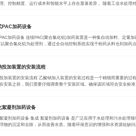
理、控制精度、运行成本和智能水平上存在显著差异 。随着工业水处理对精
式PAC加药设备
PAC加药设备 连续PAC(聚合氯化铝)加药装置是一种集自动加料、定
它以聚合氯化铝为处理剂，通过全自动控制系统实现干粉药从料仓到加药点全
钠投加装置的安装流程
投加装置的安装流程 乙酸钠加入装置的安装过程是一个精细而重要的过
在安装之前，我们需要仔细调查整个安装区域。确保该区域符合安全标准，并
化絮凝剂加药设备
絮凝剂加药设备 集成 絮凝剂加药设备 是广泛应用于水处理和污水处理
浮物的沉淀和去除，从而改善水质。随着环保意识的增强和水资源短缺问题.