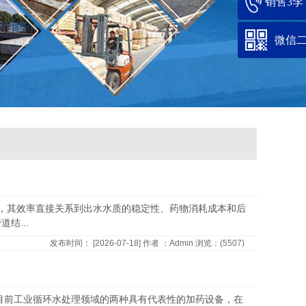
销售3李：1
微信
备，其效率直接关系到出水水质的稳定性、药物消耗成本和后
结...
发布时间：
[2026-07-18]
作者
：Admin
浏览：(
5507)
是目前工业循环水处理领域的两种具有代表性的加药设备，在