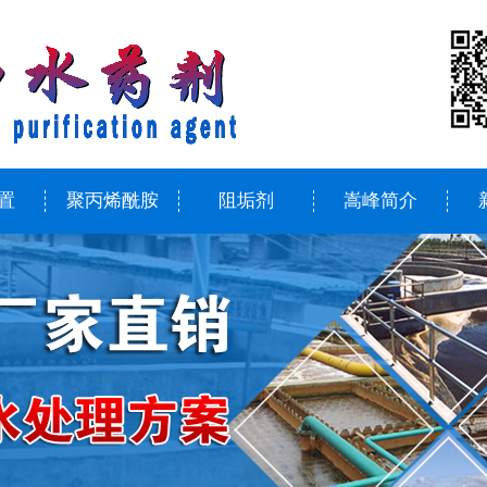
置
聚丙烯酰胺
阻垢剂
嵩峰简介