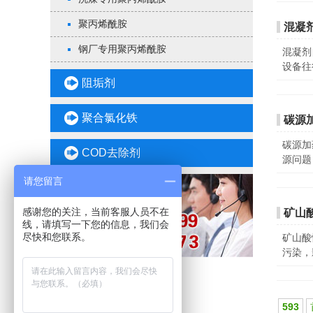
聚丙烯酰胺
混凝
钢厂专用聚丙烯酰胺
混凝剂
设备往
阻垢剂
聚合氯化铁
碳源
碳源加
COD去除剂
源问题
请您留言
感谢您的关注，当前客服人员不在
矿山
线，请填写一下您的信息，我们会
尽快和您联系。
矿山酸
污染，
593