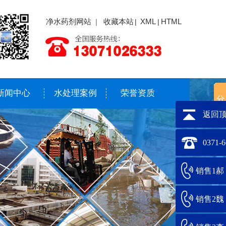
净水药剂网站
收藏本站
XML
HTML
｜
|
|
新闻中心
水处理案例
荣誉资质
返回
0371-
销售1郝：1
销售2魏：1