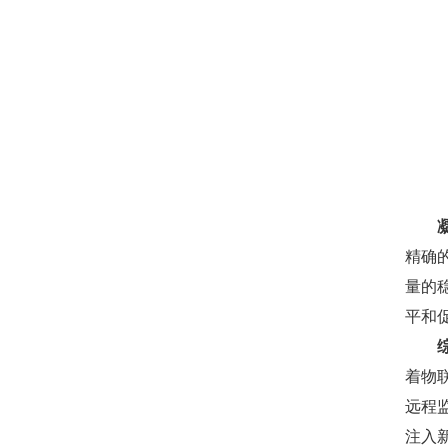
精确
量的
平和
着物
远程
注入