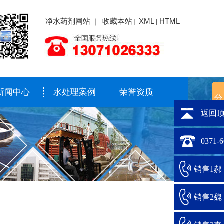
净水药剂网站
收藏本站
XML
HTML
｜
|
|
新闻中心
水处理案例
荣誉资质
返回
0371-
销售1郝：1
销售2魏：1