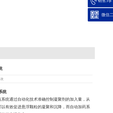
销售3李：1
微信
统
4次
系统
该系统通过自动化技术准确控制凝聚剂的加入量，从
可以有效促进悬浮颗粒的凝聚和沉降，而自动加药系