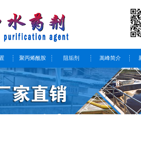
置
聚丙烯酰胺
阻垢剂
嵩峰简介