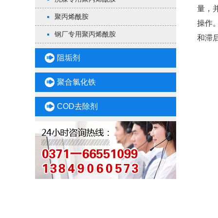
量，
聚丙烯酰胺
操作
钢厂专用聚丙烯酰胺
和滞
阻垢剂
聚合氯化铁
COD去除剂