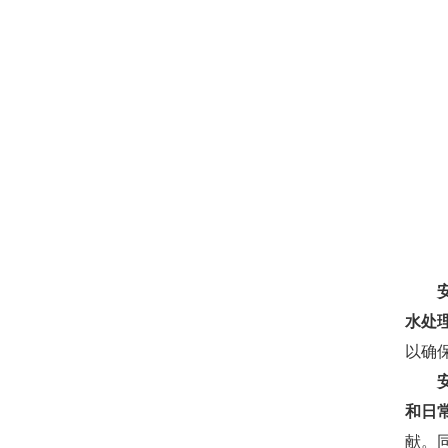
水处
以确
和日
献。