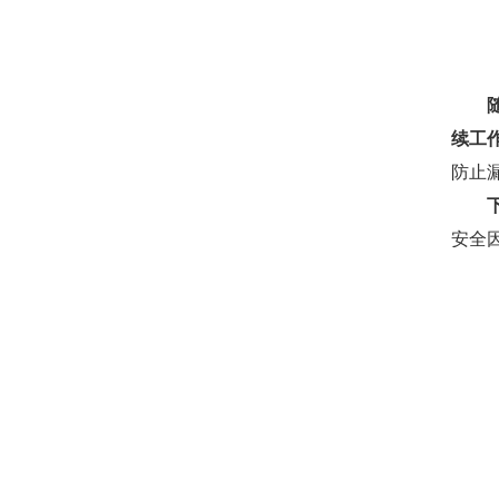
续工
防止
安全