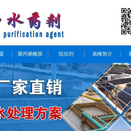
置
聚丙烯酰胺
阻垢剂
嵩峰简介