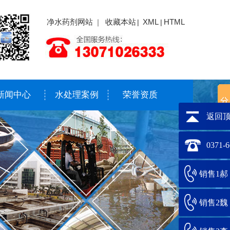
净水药剂网站
收藏本站
XML
HTML
｜
|
|
新闻中心
水处理案例
荣誉资质
返回
0371-
销售1郝：1
销售2魏：1