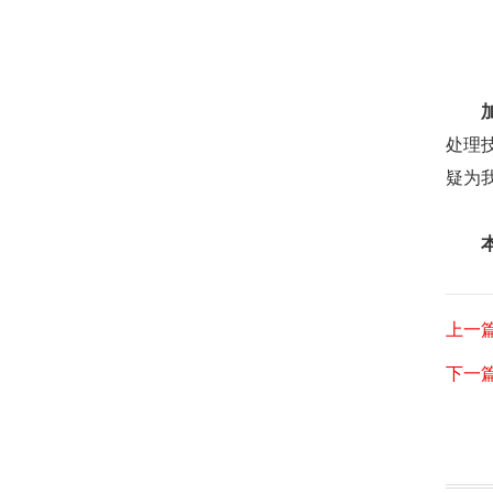
处理
疑为
上一
下一