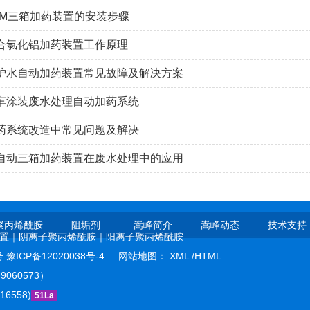
AM三箱加药装置的安装步骤
合氯化铝加药装置工作原理
炉水自动加药装置常见故障及解决方案
车涂装废水处理自动加药系统
药系统改造中常见问题及解决
自动三箱加药装置在废水处理中的应用
聚丙烯酰胺
阻垢剂
嵩峰简介
嵩峰动态
技术支持
置｜
阴离子聚丙烯酰胺｜
阳离子聚丙烯酰胺
:豫ICP备12020038号-4
网站地图：
XML
/
HTML
9060573）
6558)
51La