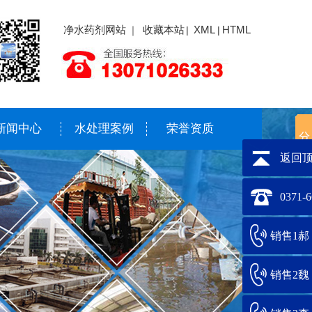
净水药剂网站
收藏本站
XML
HTML
｜
|
|
新闻中心
水处理案例
荣誉资质
返回
0371-
销售1郝：1
销售2魏：1