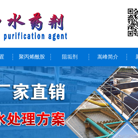
置
聚丙烯酰胺
阻垢剂
嵩峰简介