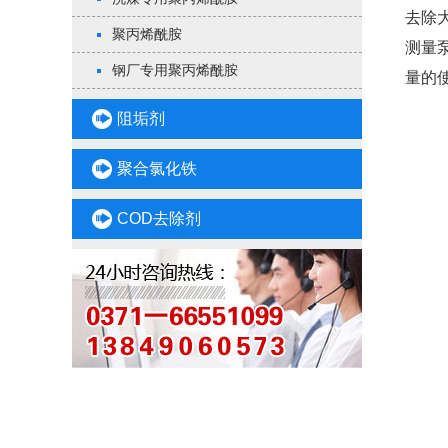
去除
聚丙烯酰胺
测量
钢厂专用聚丙烯酰胺
量的
阻垢剂
聚合氯化铁
COD去除剂