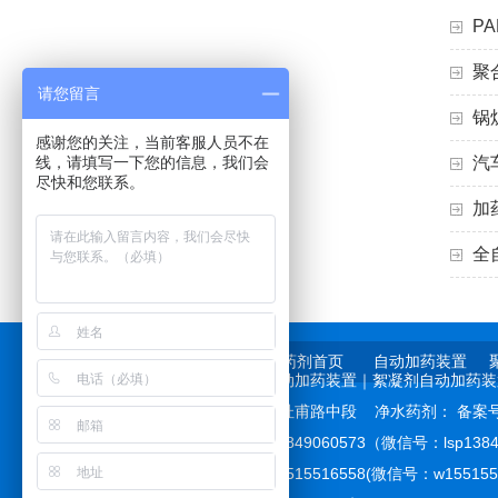
P
聚
请您留言
锅
感谢您的关注，当前客服人员不在
线，请填写一下您的信息，我们会
汽
尽快和您联系。
加
全
药剂首页
自动加药装置
主营产品：
净水药剂
｜
自动加药装置｜
絮凝剂自动加药装
公司地址：河南省巩义市杜甫路中段
净水药剂：
备案号
联系人：李经理 手机：13849060573（微信号：lsp1384
联系人：魏女士 手机：15515516558(微信号：w1551551