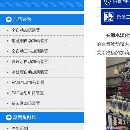
销售3李：1
微信
加药装置
全自动加药装置
在海水淡化
絮凝剂自动加药装置
的含量波动较大
全自动三箱加药装置
采用准确的加药
循环水自动加药装置
水处理自动加药装置
PAM自动加药装置
PAC自动加药装置
反渗透加药装置
聚丙烯酰胺
净水药剂