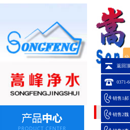
返回
0371-
销售1郝：1
海水淡化预处
销售2魏：1