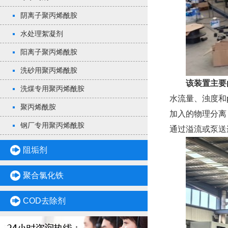
阴离子聚丙烯酰胺
水处理絮凝剂
阳离子聚丙烯酰胺
洗砂用聚丙烯酰胺
该装置主要
洗煤专用聚丙烯酰胺
水流量、浊度和
聚丙烯酰胺
加入的物理分离
钢厂专用聚丙烯酰胺
通过溢流或泵送
阻垢剂
聚合氯化铁
COD去除剂