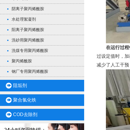
阴离子聚丙烯酰胺
水处理絮凝剂
阳离子聚丙烯酰胺
洗砂用聚丙烯酰胺
在运行过程
洗煤专用聚丙烯酰胺
过设定值时，加
聚丙烯酰胺
减少了人工干预
钢厂专用聚丙烯酰胺
阻垢剂
聚合氯化铁
COD去除剂