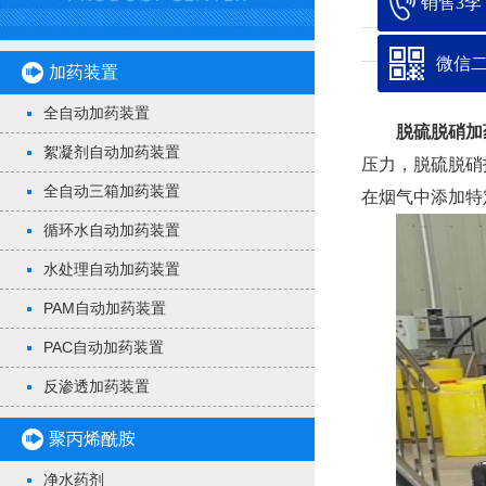
销售3李：1
微信
加药装置
全自动加药装置
脱硫脱硝加
絮凝剂自动加药装置
压力，脱硫脱硝
全自动三箱加药装置
在烟气中添加特
循环水自动加药装置
水处理自动加药装置
PAM自动加药装置
PAC自动加药装置
反渗透加药装置
聚丙烯酰胺
净水药剂