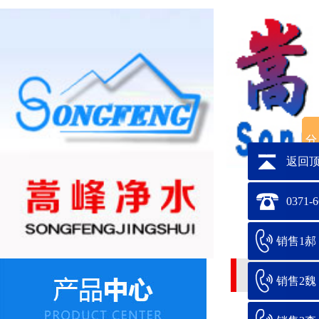
返回
0371-
销售1郝：1
脱硫脱硝用加
销售2魏：1