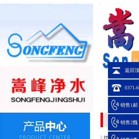
返回
0371-
销售1郝：1
新闻中心
销售2魏：1
江苏省循环水自