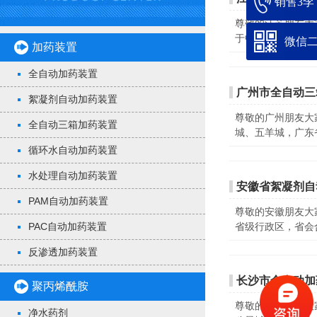
销售3李：1
尊敬的江苏朋友大家
于中国沿海地区中部
微信
加药装置
全自动加药装置
广州市全自动三
絮凝剂自动加药装置
尊敬的广州朋友大
全自动三箱加药装置
城、五羊城，广东
循环水自动加药装置
水处理自动加药装置
安徽省絮凝剂自
PAM自动加药装置
尊敬的安徽朋友大
省级行政区，省会
PAC自动加药装置
反渗透加药装置
长沙市全自动加
聚丙烯酰胺
尊敬的长沙朋友大家
净水药剂