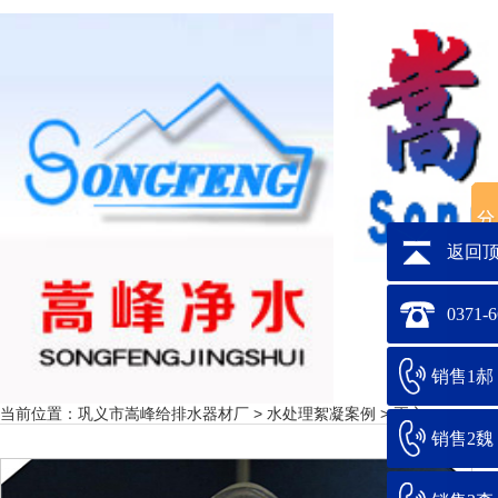
返回
0371-
销售1郝：1
当前位置：
巩义市嵩峰给排水器材厂
>
水处理絮凝案例
> 正文
销售2魏：1