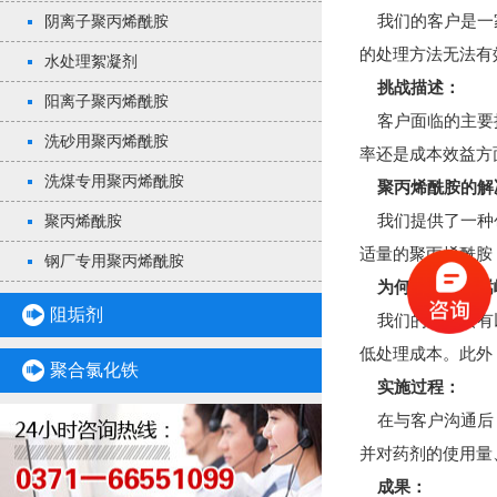
我们的客户是一家
阴离子聚丙烯酰胺
的处理方法无法有
水处理絮凝剂
挑战描述：
阳离子聚丙烯酰胺
客户面临的主要挑
洗砂用聚丙烯酰胺
率还是成本效益方
洗煤专用聚丙烯酰胺
聚丙烯酰胺
的解
我们提供了一种创
聚丙烯酰胺
适量的聚丙烯酰胺
钢厂专用聚丙烯酰胺
为何选择我们
嵩
阻垢剂
我们的产品具有以
低处理成本。此外
聚合氯化铁
实施过程：
在与客户沟通后，
并对药剂的使用量
成果：