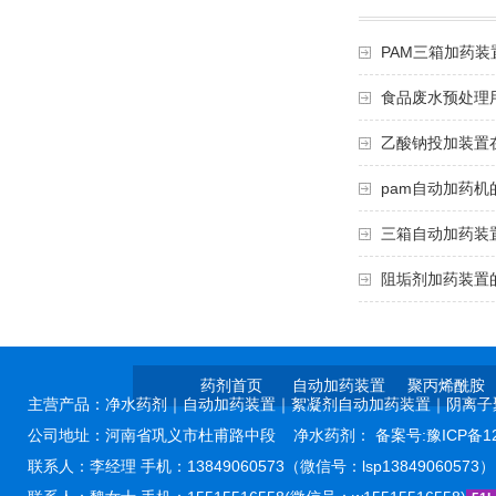
PAM三箱加药装
食品废水预处理
乙酸钠投加装置
pam自动加药机
三箱自动加药装
阻垢剂加药装置
药剂首页
自动加药装置
聚丙烯酰胺
主营产品：
净水药剂
｜
自动加药装置｜
絮凝剂自动加药装置｜
阴离子
公司地址：河南省巩义市杜甫路中段
净水药剂：
备案号:豫ICP备12
联系人：李经理 手机：13849060573（微信号：lsp13849060573）