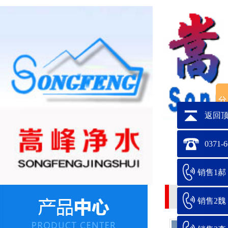
返回
0371-
销售1郝：1
水处理絮凝案
销售2魏：1