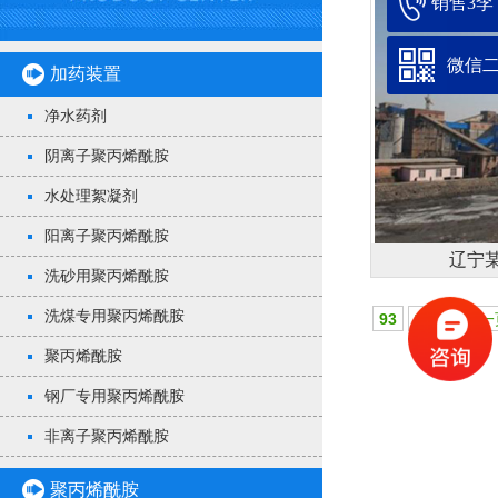
销售3李：1
微信
加药装置
净水药剂
阴离子聚丙烯酰胺
水处理絮凝剂
阳离子聚丙烯酰胺
辽宁
洗砂用聚丙烯酰胺
洗煤专用聚丙烯酰胺
93
首页
上一
聚丙烯酰胺
钢厂专用聚丙烯酰胺
非离子聚丙烯酰胺
聚丙烯酰胺