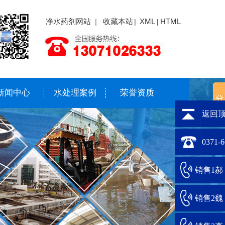
净水药剂网站
收藏本站
XML
HTML
｜
|
|
新闻中心
水处理案例
荣誉资质
返回
0371-
销售1郝：1
销售2魏：1