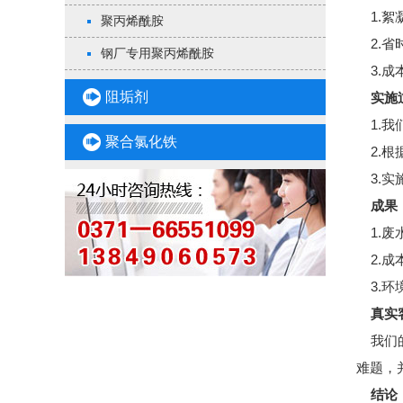
1.絮
聚丙烯酰胺
2.省
钢厂专用聚丙烯酰胺
3.成
阻垢剂
实施
1.我
聚合氯化铁
2.根
3.实
成果
1.废
2.成
3.环
真实客
我们的
难题，
结论