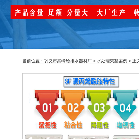
当前位置：
巩义市嵩峰给排水器材厂
>
水处理絮凝案例
> 正