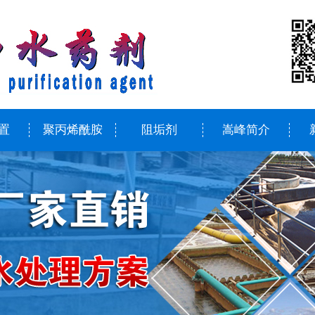
置
聚丙烯酰胺
阻垢剂
嵩峰简介